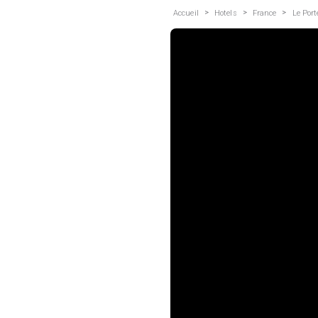
>
>
>
Accueil
Hotels
France
Le Port