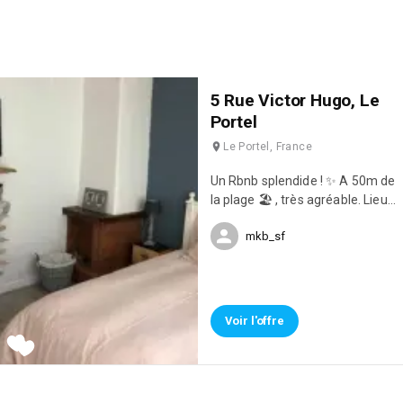
5 Rue Victor Hugo, Le
Portel
Le Portel, France
Un Rbnb splendide ! ✨ A 50m de
la plage 🏖 , très agréable. Lieux
très calme, avec 1 chambre.
mkb_sf
Avec garage et terrasse ! Des
propriétaires géniaux ! Et une
crêpe est offerte aux chant de
l’heure sur la digue. 🥞 Des
vacances au top 🌞🕶
Voir l'offre