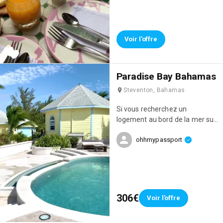
où nous avons pu séjourner. Le
cadre était incroyable, le
personnel super accueillant et
regardez-moi les petit-déjeuner
Voir l'offre
😍 ! Tout est fait maison et ils
changent chaque jour. C’était
parfait !
Paradise Bay Bahamas
Steventon, Bahamas
Si vous recherchez un
logement au bord de la mer sur
l’île d’Exuma, je vous
ohhmypassport
recommande le Paradise Bay
qui est géré par un français !
L’équipe est vraiment adorable,
les logements sont
magnifiques et vous ne serez
qu’à 10min en voiture de la plus
306€
Voir l'offre
belle plage de l’île : Cocoplum !