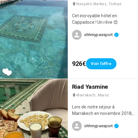
Nevşehir Merkez, Türkiye
Cet incroyable hôtel en
Cappadoce ! Un rêve 😍
ohhmypassport
926€
Voir l'offre
Riad Yasmine
Marrakech, Maroc
Lors de notre séjour à
Marrakech en novembre 2018,
nous avons logé dans cet
ohhmypassport
incroyable riad : le riad Yasmine
! L’un des plus beaux endroits