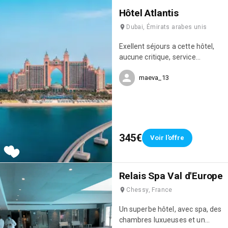
Hôtel Atlantis
Dubai, Émirats arabes unis
Exellent séjours a cette hôtel,
aucune critique, service
chambre ,service restauration,
maeva_13
sécurité covid 19 bien respecter
dans l ensemble ,nous avons
fais pas mal d hôtel ici au
Emirat et toujours des 5 étoiles
,mais l Atlantic palm ressort et
un des meilleurs hôtel de Dubai
345€
Voir l'offre
Relais Spa Val d'Europe
Chessy, France
Un superbe hôtel, avec spa, des
chambres luxueuses et un