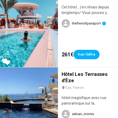
est vraiment aux petits soins et
Cet hôtel... j’en rêvais depuis
fait tout pour que l'on se sente
longtemps ! Vous pouvez y
bien. Tout est réuni pour passer
dormir mais aussi y passer la
un séjour inoubliable ! 👌
thefrenchpassport
journée. Par contre il faut
P.S.:Mention spéciale pour les
prévoir le budget si vous voulez
levers de soleil qui sont à
vraiment profiter, on a craqué
couper le souffle ! 🌅
notre slip ce jour là 😂😂😂 J’ai
jamais vu un tel choix de
nourriture et de boissons, et la
261€
Voir l'offre
piscine incroyable, les lits au
bord de la piscine, la déco... tout
était ouffff !
Hôtel Les Terrasses
d'Èze
Èze, France
hôtel magnifique avec vue
panoramique sur la
Méditerranée avec piscine à
selcan_momix
débordement 😍