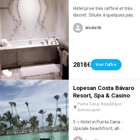
Hôtel privé très raffiné et très
discrèt. Située à quelques pas
de l’avenue Montaigne.
elodie56
2818€
Voir l'offre
Lopesan Costa Bávaro
Resort, Spa & Casino
Punta Cana, République
dominicaine
5 ⭐️ Hotel in Punta Cana -
Upscale beachfront, all-
inclusive resort with 8