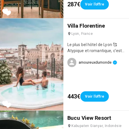
les yeux !
287€
Voir l'offre
Villa Florentine
Lyon, France
Le plus bel hôtel de Lyon 🥰
Atypique et romantique, c’est
l’idéal pour fêter un événement
amoureuxdumonde
!
443€
Voir l'offre
Bucu View Resort
Kabupaten Gianyar, Indonésie