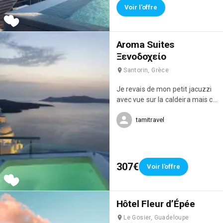
Voir l'offre
Aroma Suites
Ξενοδοχείο
Santorin, Grèce
Je revais de mon petit jacuzzi
avec vue sur la caldeira mais ce
studio était juste magnifique !
tamitravel
J'en suis tombée amoureuse !
😍
307€
Voir l'offre
Hôtel Fleur d’Épée
Le Gosier, Guadeloupe