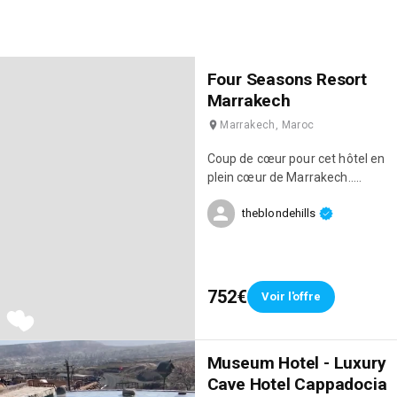
Four Seasons Resort
Marrakech
Marrakech, Maroc
Coup de cœur pour cet hôtel en
plein cœur de Marrakech..
L’endroit est sublime, le service
theblondehills
est incroyable et le restaurant
délicieux 😋♥️
752€
Voir l'offre
Museum Hotel - Luxury
Cave Hotel Cappadocia