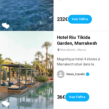
232€
Voir l'offre
Hotel Riu Tikida
Garden, Marrakesh
Marrakech, Maroc
Magnifique hôtel 4 étoiles à
Marrakech situé dans la
Palmeraie juste à côté de la
Ness_travels
Médina ! On y a passé un séjour
incroyable, on était en all
inclusive et tout était parfait 👌
Quand on est arrivés on a été
éblouis par la beauté de l'hôtel !
36€
Voir l'offre
😍 Le cadre est sublime, c'est
très chic, il y a 4 belles piscines