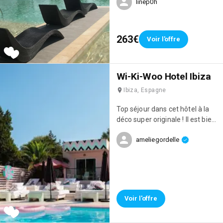
linep0h
restaurants, 7 pools & a casino
263€
Voir l'offre
Wi-Ki-Woo Hotel Ibiza
Ibiza, Espagne
Top séjour dans cet hôtel à la
déco super originale ! Il est bien
situé, face à la mer, il y a une
ameliegordelle
bonne ambiance et le personnel
est aux petits soins !
Voir l'offre