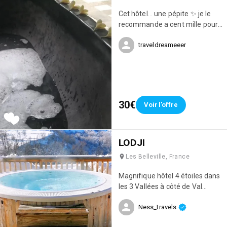
Cet hôtel... une pépite ✨ je le
recommande a cent mille pour
cent, localisation, propreté,
traveldreameeer
beauté.. tout était au rendez
vous 😍
30€
Voir l'offre
LODJI
Les Belleville, France
Magnifique hôtel 4 étoiles dans
les 3 Vallées à côté de Val
Thorens ! On a passé un séjour
Ness_travels
incroyable, c'est tout
simplement mon plus beau