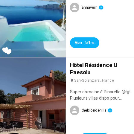
avec un jacuzzi privé, une vue à
annaverri
couper le souffle, des petits
déjeuners face à la mer
inoubliables et un personnel
irréprochable ! 👌
Voir l'offre
Hôtel Résidence U
Paesolu
Sari-Solenzara, France
Super domaine à Pinarello 😍🌞
Plusieurs villas dispo pour
vacances 🤍
theblondehills