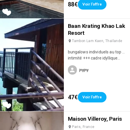
88€
Voir l'offre
Baan Krating Khao Lak
Resort
Tambon Lam Kaen, Thaïlande
bungalows individuels au top …
intimité +++ cadre idyllique
pleins de charme … calme
jnyjny
dormir avec le bruit des vagues
🌊 emplacement situé sur une
falaise ,en bordure de la jungle
surplombant la mer d’Andaman
…
47€
Voir l'offre
Maison Villeroy, Paris
Paris, France