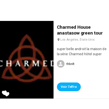
Charmed House
anastasow green tour
Los Angeles, États-Unis
super belle androit la maison de
la série Charmed hôtel super
thbnlt
Voir l'offre