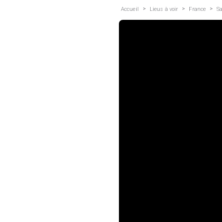
>
>
>
Accueil
Lieus à voir
France
S