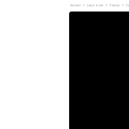
>
>
>
Accueil
Lieus à voir
France
C