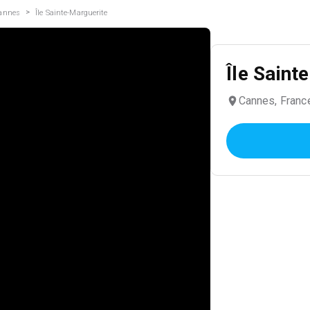
>
annes
Île Sainte-Marguerite
Île Saint
Cannes, Franc