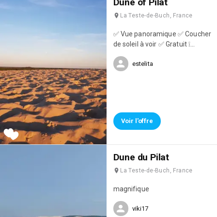
Dune of Pilat
La Teste-de-Buch, France
✅ Vue panoramique ✅ Coucher
de soleil à voir ✅ Gratuit ❕
Parking à proximité
estelita
Voir l'offre
Dune du Pilat
La Teste-de-Buch, France
magnifique
viki17