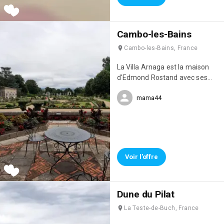
Cambo-les-Bains
Cambo-les-Bains, France
La Villa Arnaga est la maison
d'Edmond Rostand avec ses
jardins à la française et à
mama44
l'anglaise. Cela permet aussi de
découvrir plus en détails ce
personnage
Voir l'offre
Dune du Pilat
La Teste-de-Buch, France