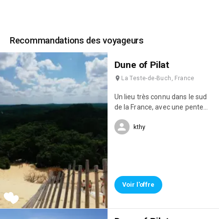
Recommandations des voyageurs
Dune of Pilat
La Teste-de-Buch, France
Un lieu très connu dans le sud
de la France, avec une pente
assez dure à monter avant
kthy
d'arriver au sommet mais une
vue juste magnifique.
Voir l'offre