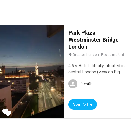
Park Plaza
Westminster Bridge
London
Greater London, Royaume-Uni
4.5 ⭐️ Hotel - Ideally situated in
central London (view on Big
Ben). Polished lodging with
linep0h
streamlined rooms, plus refined
restaurants, a spa and an
indoor pool.
Voir l'offre