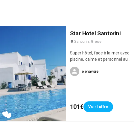
Star Hotel Santorini
Santorin, Grèce
Super hôtel, face à la mer avec
piscine, calme et personnel au
top ! Super bien positionné pour
elenavsre
accéder aux nombreux endroits
en quelques minutes ! 🥰
101€
Voir l'offre