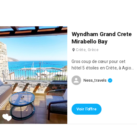
Wyndham Grand Crete
Mirabello Bay
Crète, Grèce
Gros coup de cœur pour cet
hôtel 5 étoiles en Crète, à Agios
Nikólaos, l'une des plus belles
Ness_travels
villes de l'île ! 😍 Leurs chambres
avec vue mer et piscine privée
sont juste incroyables ! Un
bonheur de se réveiller avec
une telle vue ! 😄 L'hôtel a 2
Voir l'offre
plages privées avec une eau
transparente et niveau confort
on est au top avec des beds et
des transats aux matelas super