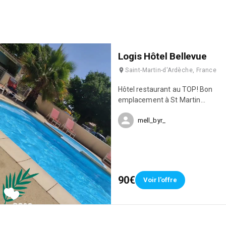
Logis Hôtel Bellevue
Saint-Martin-d'Ardèche, France
Hôtel restaurant au TOP! Bon
emplacement à St Martin
d'Ardèche. Choix multiples et
mell_byr_
pour tout les goûts au niveau du
restaurant à un prix
raisonnable. Chambres
spacieuses et confortables.
Accès à la piscine et au spa
(payant). Parking gratuit.
90€
Voir l'offre
Personnel à l'écoute et
bienveillant.