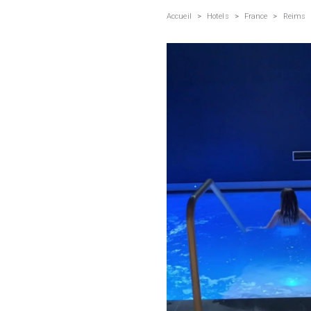
Accueil
>
Hotels
>
France
>
Reims