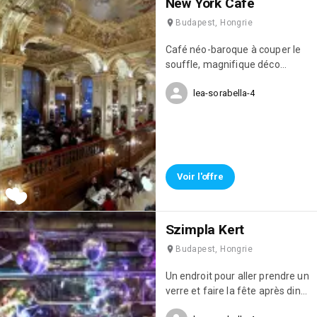
New York Café
Budapest, Hongrie
Café néo-baroque à couper le
souffle, magnifique déco
d'ornement, prendre le
lea-sorabella-4
thé/café ou apéro avant de
diner
Voir l'offre
Szimpla Kert
Budapest, Hongrie
Un endroit pour aller prendre un
verre et faire la fête après diner
! Ancienne usine de 2 étages et