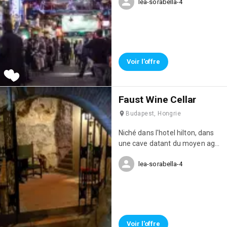
lea-sorabella-4
grande superficie, chaque pièce
a un bar différent, plantes
partout, photobooth à l'entrée,
déco style recup.Super
ambiance aussi pour prendre
l'apero avant diner.
Voir l'offre
Faust Wine Cellar
Budapest, Hongrie
Niché dans l'hotel hilton, dans
une cave datant du moyen age,
bar à vins, ambiance atypique !
lea-sorabella-4
Voir l'offre