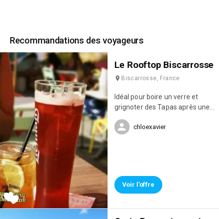
Recommandations des voyageurs
Le Rooftop Biscarrosse
Biscarrosse, France
Idéal pour boire un verre et
grignoter des Tapas après une
journée à l'océan ! Rooftop chic
chloexavier
et bohème avec vue sur le
centre de biscarosse !
Voir l'offre