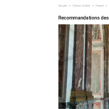
Accueil
>
Choses à faire
>
France
>
Recommandations des