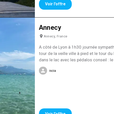
Voir l'offre
Annecy
Annecy, France
A côté de Lyon à 1h30 journée sympathiq
tour de la veille ville à pied et le tour d
dans le lac avec les pédalos conseil : le
14h moins de monde sur le lac , j’ai tro
iscia
étais bof vaux mieux faire du pédalo et 
y’a aussi de bon restaurant
Voir l'offre