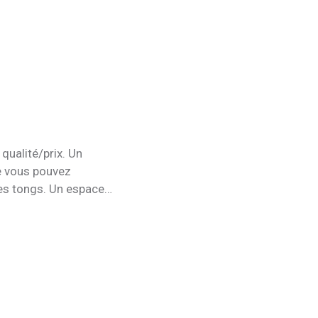
 qualité/prix. Un
ue vous pouvez
es tongs. Un espace
laxation, des
royable. Possibilité
ur réservation.
dessert) à réserver