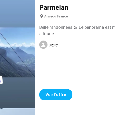
Parmelan
Annecy, France
Belle randonnées 🥾 Le panorama est magnifique 😻 1856 m
altitude
jnyjny
Voir l'offre