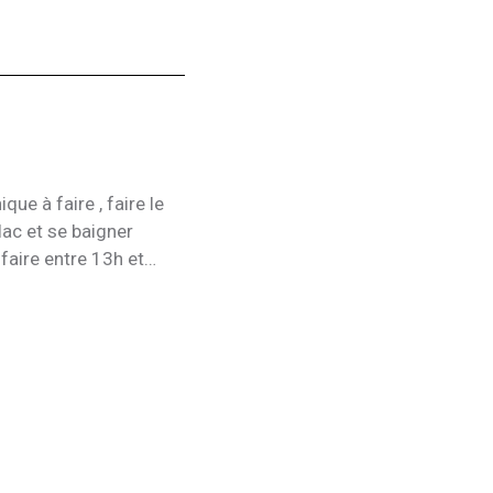
ue à faire , faire le
u lac et se baigner
 faire entre 13h et
uver que l’es plage
sauter dans l’eau il