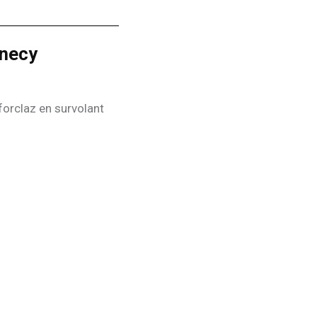
nnecy
forclaz en survolant