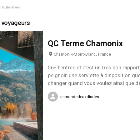
Haute-Savoie
 voyageurs
QC Terme Chamonix
Chamonix-Mont-Blanc, France
56€ l’entrée et c’est un très bon rapport
peignoir, une serviette à disposition q
changer quand vous voulez ainsi que d
bain intérieur et extérieur, un espace re
unmondedeuxdindes
hammams, saunas, jacouzzi. Endroit inc
de massage à régler en supplément et s
Lunch également à 24€ (entrée - plat - 
aussi.