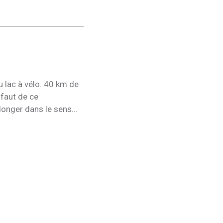
 lac à vélo. 40 km de
 faut de ce
 longer dans le sens
gon, Doussard....). Il
 finir sur une touche
e mieux est de prendre
e coin.