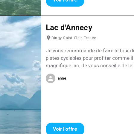
Lac d'Annecy
Dingy-Saint-Clair, France
Je vous recommande de faire le tour du
pistes cyclables pour profiter comme il
magnifique lac. Je vous conseille de le
d’une aiguille d’une montre (Talloires, An
anne
y a beaucoup de dénivelés au début pour
plus douce peu avant le bout du lac ! L
une journée pour bien profiter de chaqu
Voir l'offre