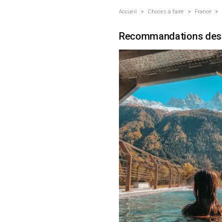
Accueil
>
Choses à faire
>
France
>
Recommandations des