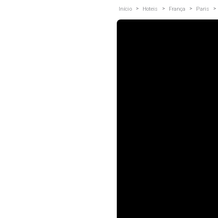
>
>
>
>
Início
Hoteis
França
Paris