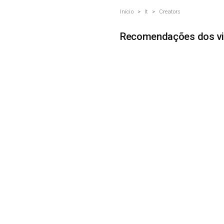
Início
>
It
>
Creators
Recomendações dos vi