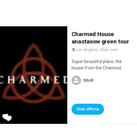
Charmed House
anastasow green tour
Los Angeles, Stati Uniti
Super beautiful place, the
house from the Charmed
series, super hotel
thbnlt
Vedi offerta