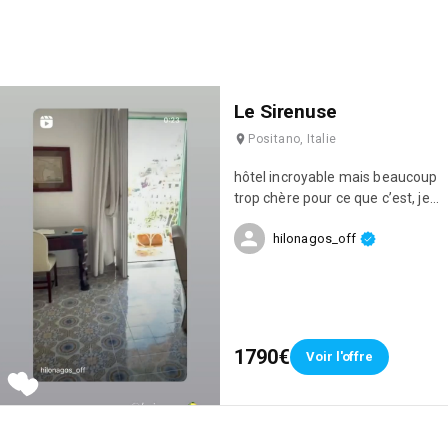
Le Sirenuse
Positano, Italie
hôtel incroyable mais beaucoup
trop chère pour ce que c’est, je
vous conseil d’aller y manger un
hilonagos_off
soir prendre vos photos car
c’est vraiment à voir, la vue sur
la ville, la fameuse piscine avec
le bâtiment rouge et l’es
citronnier, l’architecture de
l’établissement est magnifique,
1790€
Voir l'offre
mais les chambre sont hors de
prix, vous n’allez payer que la
vue. a refaire j’irais juste y
passer la journée et DINNER (je