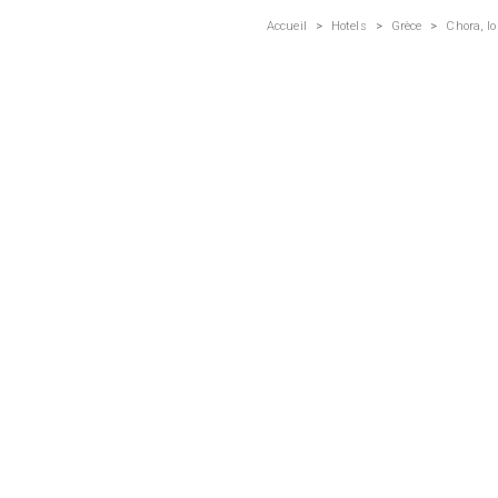
Accueil
>
Hotels
>
Grèce
>
Chora, Io