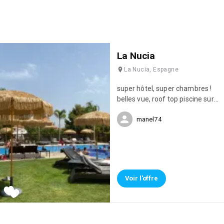
La Nucia
La Nucia, Espagne
super hôtel, super chambres !
belles vue, roof top piscine sur
le toit ! petit déjeuner royal ! je
manel74
recommande vraiment
Voir l'offre