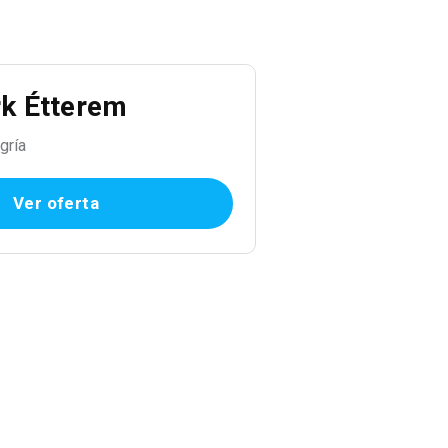
k Étterem
gría
Ver oferta